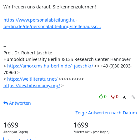
Wir freuen uns darauf, Sie kennenzulernen!

https://www.personalabteilung.hu-
berlin.de/de/personalabteilung/stellenaussc...
-- 

Prof. Dr. Robert Jäschke

Humboldt University Berlin & L3S Research Center Hannover

< 
https://amor.cms.hu-berlin.de/~jaeschkr/
 >< +49 (0)30 2093-
70960 >

< 
https://weltliteratur.net/
 >>>>><<<<< 
https://dev.bibsonomy.org/
 >
0
0
Antworten
Zeige Antworten nach Datum
1699
1699
Alter (vor Tagen)
Zuletzt aktiv (vor Tagen)