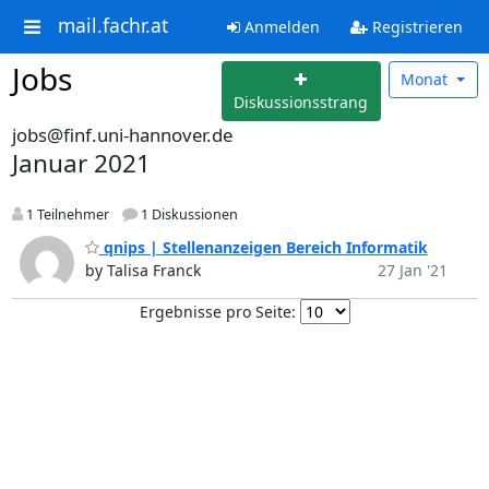
mail.fachr.at
Anmelden
Registrieren
Jobs
Monat
Diskussionsstrang
jobs@finf.uni-hannover.de
Januar 2021
1 Teilnehmer
1 Diskussionen
qnips | Stellenanzeigen Bereich Informatik
by Talisa Franck
27 Jan '21
Ergebnisse pro Seite: