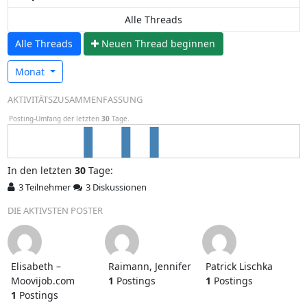
Alle Threads
Alle Threads
N
euen Thread beginnen
Monat
AKTIVITÄTSZUSAMMENFASSUNG
Posting-Umfang der letzten
30
Tage.
In
den letzten
30
Tage:
3 Teilnehmer
3 Diskussionen
DIE AKTIVSTEN POSTER
Elisabeth –
Raimann, Jennifer
Patrick Lischka
Moovijob.com
1
Postings
1
Postings
1
Postings