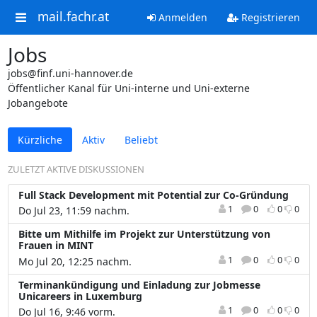
mail.fachr.at
Anmelden
Registrieren
Jobs
jobs@finf.uni-hannover.de
Öffentlicher Kanal für Uni-interne und Uni-externe
Jobangebote
Kürzliche
Aktiv
Beliebt
ZULETZT AKTIVE DISKUSSIONEN
Full Stack Development mit Potential zur Co-Gründung
1
0
0
0
Do Jul 23, 11:59 nachm.
Bitte um Mithilfe im Projekt zur Unterstützung von
Frauen in MINT
1
0
0
0
Mo Jul 20, 12:25 nachm.
Terminankündigung und Einladung zur Jobmesse
Unicareers in Luxemburg
1
0
0
0
Do Jul 16, 9:46 vorm.