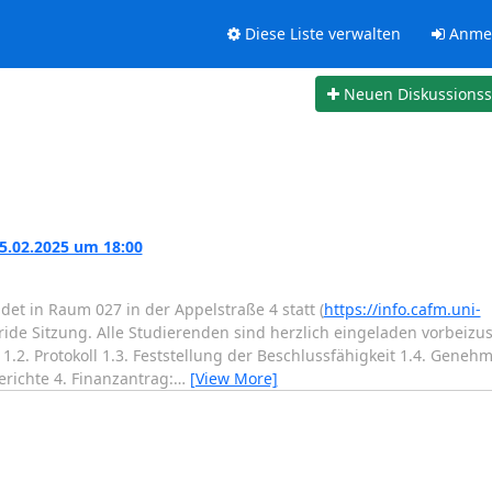
Diese Liste verwalten
Anme
Neuen Diskussions
5.02.2025 um 18:00
det in Raum 027 in der Appelstraße 4 statt (
https://info.cafm.uni-
ride Sitzung. Alle Studierenden sind herzlich eingeladen vorbei
1.2. Protokoll 1.3. Feststellung der Beschlussfähigkeit 1.4. Gene
richte 4. Finanzantrag:
…
[View More]