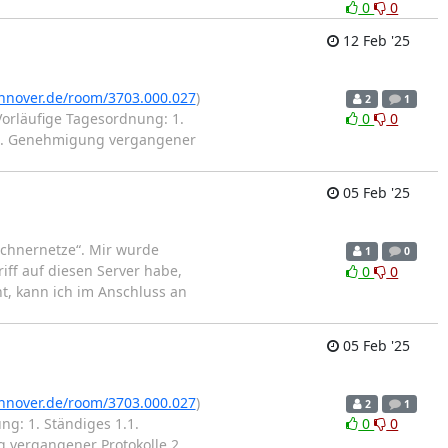
0
0
12 Feb '25
annover.de/room/3703.000.027
)
2
1
orläufige Tagesordnung: 1.
0
0
1.5. Genehmigung vergangener
05 Feb '25
echnernetze“. Mir wurde
1
0
iff auf diesen Server habe,
0
0
ht, kann ich im Anschluss an
05 Feb '25
annover.de/room/3703.000.027
)
2
1
g: 1. Ständiges 1.1.
0
0
 vergangener Protokolle 2.