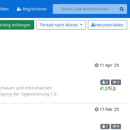
lden
Registrieren
strang anfangen
Thread nach
Monat
Herunterladen
11 Apr '25
2
1
zuschauen und mitzumachen.
0
0
hmigung der Tagesordnung 1.5.
17 Feb '25
1
0