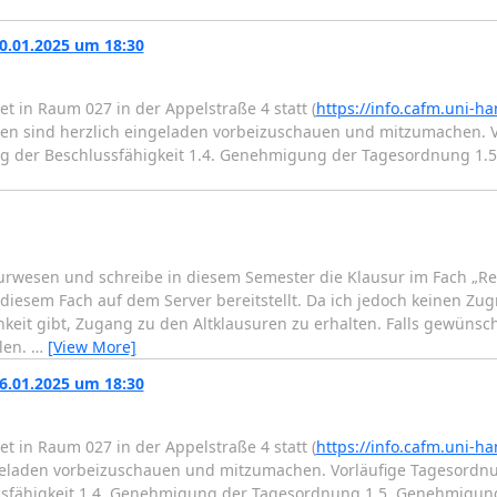
0.01.2025 um 18:30
t in Raum 027 in der Appelstraße 4 statt (
https://info.cafm.uni-h
nden sind herzlich eingeladen vorbeizuschauen und mitzumachen. V
llung der Beschlussfähigkeit 1.4. Genehmigung der Tagesordnung 
ieurwesen und schreibe in diesem Semester die Klausur im Fach „R
 diesem Fach auf dem Server bereitstellt. Da ich jedoch keinen Zugr
hkeit gibt, Zugang zu den Altklausuren zu erhalten. Falls gewünsc
len.
…
[View More]
6.01.2025 um 18:30
t in Raum 027 in der Appelstraße 4 statt (
https://info.cafm.uni-h
ngeladen vorbeizuschauen und mitzumachen. Vorläufige Tagesordnun
lussfähigkeit 1.4. Genehmigung der Tagesordnung 1.5. Genehmigung